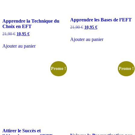
Apprendre les Bases de l’EFT
Apprendre la Technique du
Choix en EFT
Le
Le
21,90
€
10,95
€
prix
prix
Le
Le
21,90
€
10,95
€
initial
actuel
prix
prix
Ajouter au panier
était :
est :
initial
actuel
Ajouter au panier
21,90 €.
10,95 €.
était :
est :
21,90 €.
10,95 €.
Promo !
Promo !
Attirer le Succès et