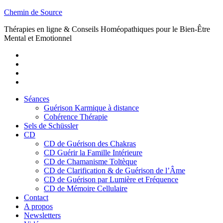
Skip
Chemin de Source
to
Thérapies en ligne & Conseils Homéopathiques pour le Bien-Être
content
Mental et Emotionnel
Youtube
Twitter
Facebook
Vimeo
Séances
Guérison Karmique à distance
Cohérence Thérapie
Sels de Schüssler
CD
CD de Guérison des Chakras
CD Guérir la Famille Intérieure
CD de Chamanisme Toltèque
CD de Clarification & de Guérison de l’Âme
CD de Guérison par Lumière et Fréquence
CD de Mémoire Cellulaire
Contact
A propos
Newsletters