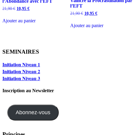
Vaincre la Procrastination par
l’Abondance avec l’EFT
l’EFT
Le
Le
21,90
€
10,95
€
prix
prix
Le
Le
21,90
€
10,95
€
initial
actuel
prix
prix
Ajouter au panier
était :
est :
initial
actuel
Ajouter au panier
21,90 €.
10,95 €.
était :
est :
21,90 €.
10,95 €.
SEMINAIRES
Initiation Niveau 1
Initiation Niveau 2
Initiation Niveau 3
Inscription au Newsletter
Abonnez-vous
Principes