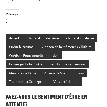
J’aime ça :
Chargement…
Argent
Clarification de l'Âme
clarification de vie
Guérir le trauma
Guérison de la Mémoire Cellulaire
Guérison Emotionnelle Intensive
Laisser partir la Colère
Les Hommes et l'Amour
Mémoire de l'Âme
Mission de Vie
Pouvoir
Trauma de la Conception
Vies antérieures
AVEZ-VOUS LE SENTIMENT D’ÊTRE EN
ATTENTE?