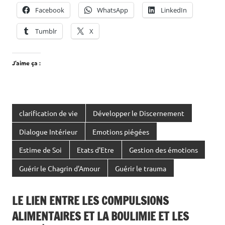
Facebook
WhatsApp
LinkedIn
Tumblr
X
J’aime ça :
clarification de vie
Développer le Discernement
Dialogue Intérieur
Emotions piégées
Estime de Soi
Etats d'Etre
Gestion des émotions
Guérir le Chagrin d'Amour
Guérir le trauma
LE LIEN ENTRE LES COMPULSIONS
ALIMENTAIRES ET LA BOULIMIE ET LES