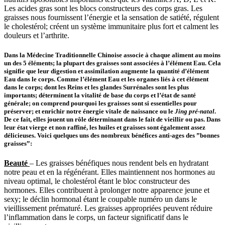
Les acides gras sont les blocs constructeurs des corps gras. Les
graisses nous fournissent l’énergie et la sensation de satiété, régulent
le cholestérol; créent un système immunitaire plus fort et calment les
douleurs et l’arthrite.
Dans la Médecine Traditionnelle Chinoise associe à chaque aliment au moins
un des 5 éléments; la plupart des graisses sont associées à l’élément Eau. Cela
signifie que leur digestion et assimilation augmente la quantité d’élément
Eau dans le corps. Comme l’élément Eau et les organes liés à cet élément
dans le corps; dont les Reins et les glandes Surrénales sont les plus
importants; déterminent la vitalité de base du corps et l’état de santé
générale; on comprend pourquoi les graisses sont si essentielles pour
préserver; et enrichir notre énergie vitale de naissance ou le
Jing pré-natal
.
De ce fait, elles jouent un rôle déterminant dans le fait de vieillir ou pas. Dans
leur état vierge et non raffiné, les huiles et graisses sont également assez
délicieuses. Voici quelques uns des nombreux bénéfices anti-ages des ”bonnes
graisses”:
Beauté
– Les graisses bénéfiques nous rendent bels en hydratant
notre peau et en la régénérant. Elles maintiennent nos hormones au
niveau optimal, le cholestérol étant le bloc constructeur des
hormones. Elles contribuent à prolonger notre apparence jeune et
sexy; le déclin hormonal étant le coupable numéro un dans le
vieillissement prématuré. Les graisses appropriées peuvent réduire
l’inflammation dans le corps, un facteur significatif dans le