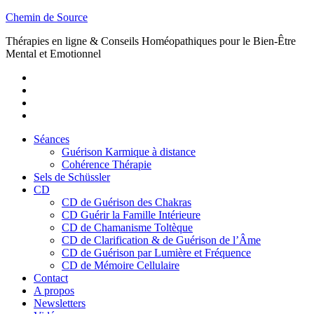
Skip
Chemin de Source
to
Thérapies en ligne & Conseils Homéopathiques pour le Bien-Être
content
Mental et Emotionnel
Youtube
Twitter
Facebook
Vimeo
Séances
Guérison Karmique à distance
Cohérence Thérapie
Sels de Schüssler
CD
CD de Guérison des Chakras
CD Guérir la Famille Intérieure
CD de Chamanisme Toltèque
CD de Clarification & de Guérison de l’Âme
CD de Guérison par Lumière et Fréquence
CD de Mémoire Cellulaire
Contact
A propos
Newsletters