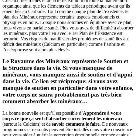
Cristaux, des roches et de la terre. En un mot toute la matière non-
organique ainsi que les éléments du tableau périodique avant qu’ils
soient liés au Carbone. Tout comme chaque plan de l’existence, le
plan des Minéraux représente certains aspects émotionnels et
physiques en nous. Lorsque nous sommes en équilibre avec ce plan,
nous vivons en parfaite santé. Plus vous avez de difficulté à absorber
les minéraux, plus votre lien avec le 1er Plan de l’Existence est
perturbé. Vos risques de manifester des problèmes de santé liés au
déficit des minéraux (Calcium en particulier) comme l’arthrite et
l’ostéoporose sont alors plus élevés.
Le Royaume des Minéraux représente le Soutien et
la Structure dans la vie. Si vous manquez de
minéraux, vous manquez aussi de soutien et d’appui
dans la vie. Ce lien est réciproque: si vous avez
manqué de soutien en particulier dans votre enfance,
votre corps ne saura probablement pas très bien
comment absorber les minéraux…
La bonne nouvelle est qu’il est possible d’
Apprendre à votre
corps ce que ça sent d’absorber correctement les minéraux
(surtout le Calcium) et de
savoir comment le faire
. De nouveaux
programmes et ressentis peuvent être installés dans votre conscience
pour vous aider à guérir la perception émotionnelle erronée et ainsi