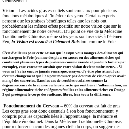
vieillissement.
Vision
– Les acides gras essentiels sont cruciaux pour plusieurs
fonctions métaboliques à l’intérieur des yeux. Certains experts
pensent que les graisses bénéfiques telles que les noix ont
probablement les mêmes effets positifs; sur notre vision que sur le
fonctionnement de notre cerveau. Du point de vue de la Médecine
Traditionnelle Chinoise, même si les yeux sont associés à l’élément
Feu,
la Vision est associé à l’élément Bois
tout comme le Foie.
C’est d’ailleurs pour cette raison que lorsque vous mangez des aliments qui
surchargent le Foie (comme des plats en sauces ou des aliments riches qui
combinent plusieurs types de protéines comme viande et produits laitiers par
exemple), vous constatez aussitôt que votre vision devient moins nette… Si
vous ne l’aviez encore jamais remarqué, essayez d’y être plus attentif car
c’est un changement que l’on peut mesurer par des tests de vision après avoir
mangé des sucreries. Dans les cas de troubles oculaires comme la
dégénérescence de la cornée ou la cataracte qui sont liés à l’inflammation, un
régime alimentaire riche en légumes feuilles et les aliments riches en Oméga
3 qui protègent le corps des radicaux libres, fera toute la différence.
Fonctionnement du Cerveau
– 60% du cerveau est fait de gras.
Les corps gras sont donc essentiels à son bon fonctionnement, y
compris pour les capacités liées à l’apprentissage, la mémoire et
l’équilibre émotionnel. Dans la Médecine Traditionnelle Chinoise,
pour renforcer chacun des organes clefs du corps, on suggère des