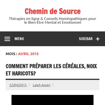
Skip
to
Chemin de Source
content
Thérapies en ligne & Conseils Homéopathiques pour
le Bien-Être Mental et Emotionnel
MENU
SIDEBAR
MOIS :
AVRIL 2015
COMMENT PRÉPARER LES CÉRÉALES, NOIX
ET HARICOTS?
22/04/2015
Laleh Améri