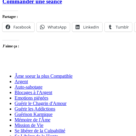
Commander une séance
Partager :
Facebook
WhatsApp
LinkedIn
Tumblr
J’aime ça :
Âme soeur la plus Compatible
Argent
Auto-sabotage
Blocages à l'Argent
Emotions piégées
Guérir le Chagrin d'Amour
Guérir les Addictions
Guérison Karmique
Mémoire de l'Âme
Mission de Vie
Se libérer de la Culpabilité