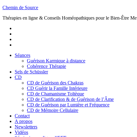
Skip
Chemin de Source
to
Thérapies en ligne & Conseils Homéopathiques pour le Bien-Être Me
content
Youtube
Twitter
Facebook
Vimeo
Séances
Guérison Karmique à distance
Cohérence Thérapie
Sels de Schüssler
CD
CD de Guérison des Chakras
CD Guérir la Famille Intérieure
CD de Chamanisme Toltèque
CD de Clarification & de Guérison de l’Âme
CD de Guérison par Lumière et Fréquence
CD de Mémoire Cellulaire
Contact
A propos
Newsletters
Vidéos