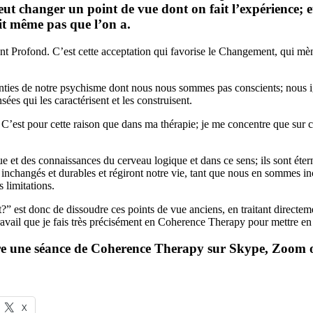
 peut changer un point de vue dont on fait l’expérience; 
it même pas que l’on a.
nt Profond. C’est cette acceptation qui favorise le Changement, qui mè
senties de notre psychisme dont nous nous sommes pas conscients; nous i
sées qui les caractérisent et les construisent.
’est pour cette raison que dans ma thérapie; je me concentre que sur ces
 et des connaissances du cerveau logique et dans ce sens; ils sont éter
t inchangés et durables et régiront notre vie, tant que nous en sommes i
 limitations.
 est donc de dissoudre ces points de vue anciens, en traitant directem
travail que je fais très précisément en Coherence Therapy pour mettre en 
ire une séance de Coherence Therapy sur Skype, Zoom ou
X