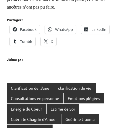
ancêtres n’ont pas pu faire.
Partager :
Facebook
WhatsApp
LinkedIn
Tumblr
X
J’aime ça :
Clarification de l'Âme
clarification de vie
Consultations en personne
Emotions piégées
Energie du Coeur
Estime de Soi
Guérir le Chagrin d'Amour
Guérir le trauma