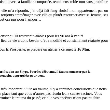
maison avec sa famille recomposée, réunie ensemble non sans problème
, elle m’a répondu: j’ai déjà fait feng shuisé mon appartement par un
ait toujours emménager avec elle ou plutôt retourner avec sa femme; ses
n tout cas pas pour l’amour…
nser qu’ils resteront valables pour les 90 ans à venir!
 lieu de vie a donc besoin d’être modifié et constamment réajusté pour
ur la Prospérité,
je prépare un atelier à ce sujet le
16 Mai
:
rification sur Skype. Pour les débutants, il faut commencer par la
sont plus appropriées pour vous.
 très important. Suite au trauma, il y a certaines conclusions que nous
n place tant que vous n’aurez pas résolu leurs causes racines. Vous
rminer le trauma du passé; ce que vos ancêtres n’ont pas pu faire.