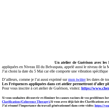
Un atelier de Guérison avec les
appliquées en Niveau III du Belvaspata, appelé aussi le niveau de la M
J’ai choisi la date du 5 Mai car elle comporte une vibration spécifique
D’ailleurs, comme je l’ai aussi exprimé sur
mon twitter
les dates de to
Les Fréquences appliquées dans cet atelier permettront d’aller 
Pour vous inscrire à cet atelier de Guérison, visitez:
https://www.che
Si vous souhaitez découvrir et éliminer les causes racines de vos problèmes lo
Clarification (Coherence Therapy).
Si vous avez déjà fait des Clarifications av
J’ai résumé l’importance du travail générationnel dans cette vidéo:
https://y