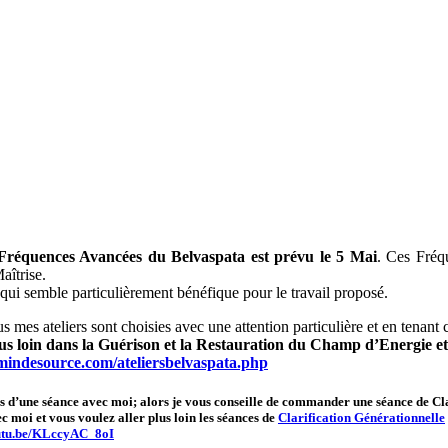
 Fréquences Avancées du Belvaspata est prévu le 5 Mai
. Ces Fréq
aîtrise.
 qui semble particulièrement bénéfique pour le travail proposé.
us mes ateliers sont choisies avec une attention particulière et en tenant
plus loin dans la Guérison et la Restauration du Champ d’Energie 
mindesource.com/ateliersbelvaspata.php
rs d’une séance avec moi; alors je vous conseille de commander une séance de Cla
ec moi et vous voulez aller plus loin les séances de
Clarification Générationnelle
outu.be/KLccyAC_8oI