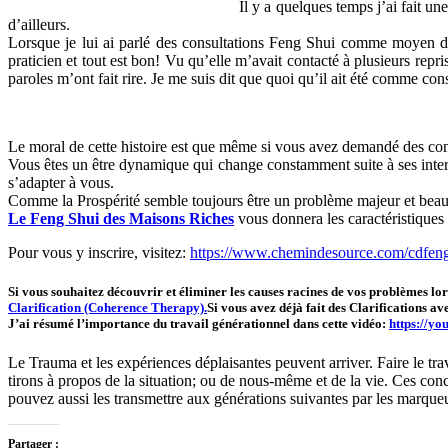
Il y a quelques temps j’ai fait 
d’ailleurs.
Lorsque je lui ai parlé des consultations Feng Shui comme moyen de 
praticien et tout est bon! Vu qu’elle m’avait contacté à plusieurs rep
paroles m’ont fait rire. Je me suis dit que quoi qu’il ait été comme co
Le moral de cette histoire est que même si vous avez demandé des conse
Vous êtes un être dynamique qui change constamment suite à ses intera
s’adapter à vous.
Comme la Prospérité semble toujours être un problème majeur et beau
Le Feng Shui des Maisons Riches
vous donnera les caractéristiques 
Pour vous y inscrire, visitez:
https://www.chemindesource.com/cdfeng
Si vous souhaitez découvrir et éliminer les causes racines de vos problèmes lo
Clarification (Coherence Therapy).
Si vous avez déjà fait des Clarifications av
J’ai résumé l’importance du travail générationnel dans cette vidéo:
https://y
Le Trauma et les expériences déplaisantes peuvent arriver. Faire le tra
tirons à propos de la situation; ou de nous-même et de la vie. Ces c
pouvez aussi les transmettre aux générations suivantes par les marque
Partager :