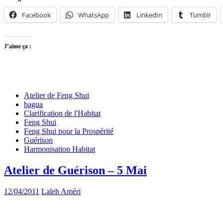
Facebook
WhatsApp
LinkedIn
Tumblr
J’aime ça :
Atelier de Feng Shui
bagua
Clarification de l'Habitat
Feng Shui
Feng Shui pour la Prospérité
Guérison
Harmonisation Habitat
Atelier de Guérison – 5 Mai
12/04/2011
Laleh Améri