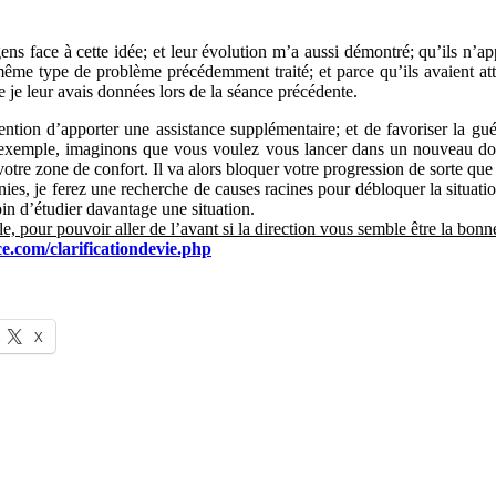
ns face à cette idée; et leur évolution m’a aussi démontré; qu’ils n’a
 même type de problème précédemment traité; et parce qu’ils avaient att
e je leur avais données lors de la séance précédente.
ention d’apporter une assistance supplémentaire; et de favoriser la gu
exemple, imaginons que vous voulez vous lancer dans un nouveau domain
 votre zone de confort. Il va alors bloquer votre progression de sorte qu
ies, je ferez une recherche de causes racines pour débloquer la situatio
oin d’étudier davantage une situation.
 pour pouvoir aller de l’avant si la direction vous semble être la bonn
.com/clarificationdevie.php
X