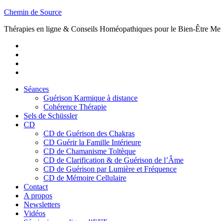
Skip
Chemin de Source
to
Thérapies en ligne & Conseils Homéopathiques pour le Bien-Être Me
content
Youtube
Twitter
Facebook
Vimeo
Séances
Guérison Karmique à distance
Cohérence Thérapie
Sels de Schüssler
CD
CD de Guérison des Chakras
CD Guérir la Famille Intérieure
CD de Chamanisme Toltèque
CD de Clarification & de Guérison de l’Âme
CD de Guérison par Lumière et Fréquence
CD de Mémoire Cellulaire
Contact
A propos
Newsletters
Vidéos