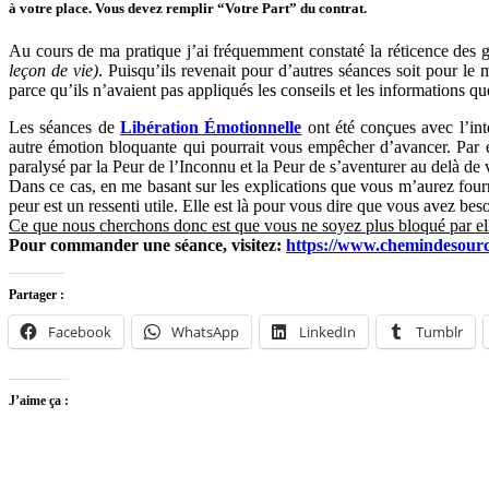
à votre place. Vous devez remplir “Votre Part” du contrat.
Au cours de ma pratique j’ai fréquemment constaté la réticence des ge
leçon de vie)
. Puisqu’ils revenait pour d’autres séances soit pour le
parce qu’ils n’avaient pas appliqués les conseils et les informations qu
Les séances de
Libération Émotionnelle
ont été conçues avec l’int
autre émotion bloquante qui pourrait vous empêcher d’avancer. Par 
paralysé par la Peur de l’Inconnu et la Peur de s’aventurer au delà de
Dans ce cas, en me basant sur les explications que vous m’aurez fourn
peur est un ressenti utile. Elle est là pour vous dire que vous avez bes
Ce que nous cherchons donc est que vous ne soyez plus bloqué par elle,
Pour commander une séance, visitez:
https://www.chemindesource
Partager :
Facebook
WhatsApp
LinkedIn
Tumblr
J’aime ça :