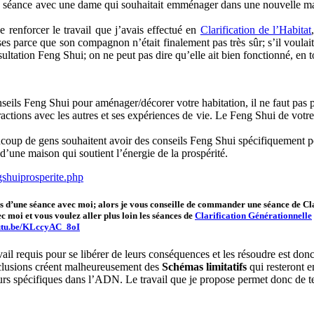
une séance avec une dame qui souhaitait emménager dans une nouvelle 
renforcer le travail que j’avais effectué en
Clarification de l’Habitat
rises parce que son compagnon n’était finalement pas très sûr; s’il voul
nsultation Feng Shui; on ne peut pas dire qu’elle ait bien fonctionné, e
ils Feng Shui pour aménager/décorer votre habitation, il ne faut pas pe
ctions avec les autres et ses expériences de vie. Le Feng Shui de votre
coup de gens souhaitent avoir des conseils Feng Shui spécifiquement po
d’une maison qui soutient l’énergie de la prospérité.
shuiprosperite.php
rs d’une séance avec moi; alors je vous conseille de commander une séance de Cla
ec moi et vous voulez aller plus loin les séances de
Clarification Générationnelle
outu.be/KLccyAC_8oI
vail requis pour se libérer de leurs conséquences et les résoudre est donc
onclusions créent malheureusement des
Schémas limitatifs
qui resteront e
urs spécifiques dans l’ADN. Le travail que je propose permet donc de te