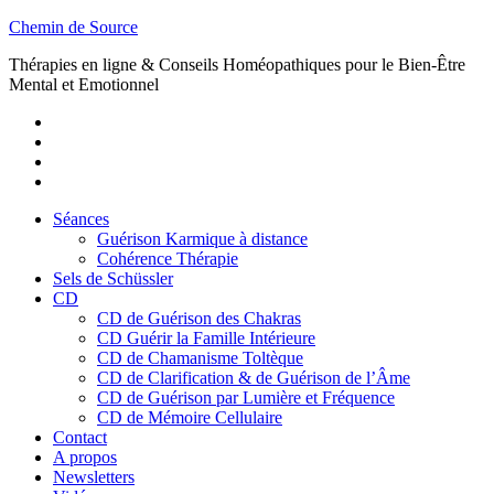
Skip
Chemin de Source
to
Thérapies en ligne & Conseils Homéopathiques pour le Bien-Être
content
Mental et Emotionnel
Youtube
Twitter
Facebook
Vimeo
Séances
Guérison Karmique à distance
Cohérence Thérapie
Sels de Schüssler
CD
CD de Guérison des Chakras
CD Guérir la Famille Intérieure
CD de Chamanisme Toltèque
CD de Clarification & de Guérison de l’Âme
CD de Guérison par Lumière et Fréquence
CD de Mémoire Cellulaire
Contact
A propos
Newsletters