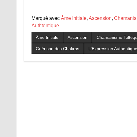
Marqué avec
Âme Initiale
,
Ascension
,
Chamanis
Authtentique
Âme Initiale
Ascension
Chamanisme Toltèq
Guérison des Chakras
L'Expression Authentiqu