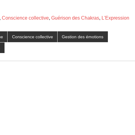
,
Conscience collective
,
Guérison des Chakras
,
L'Expression
ue
Conscience collective
Gestion des émotions
e