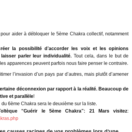
ie pour aider à débloquer le 5ème Chakra collectif, notamment
éer la possibilité d’accorder les voix et les opinions
isser parler leur individualité.
Tout cela, dans le but de
les apparences peuvent parfois nous faire penser le contraire.
itimer l’invasion d’un pays par d’autres, mais plutôt d’amener
certaine déconnexion par rapport à la réalité. Beaucoup de
ive et parallèle
!
on du 6ème Chakra sera le deuxième sur la liste.
Toltèque “Guérir le 5ème Chakra”: 21 Mars visitez
:
kras.php
 les causes racines de vos problèmes lors d’une