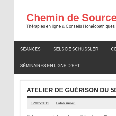
Skip
to
content
Chemin de Sourc
Thérapies en ligne & Conseils Homéopathiques p
SÉANCES
SELS DE SCHÜSSLER
C
SÉMINAIRES EN LIGNE D’EFT
ATELIER DE GUÉRISON DU 
12/02/2011
Laleh Améri