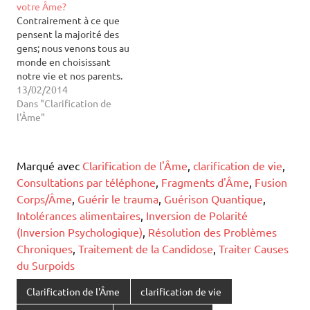
votre Âme?
Contrairement à ce que
pensent la majorité des
gens; nous venons tous au
monde en choisissant
notre vie et nos parents.
C'est en effet notre Âme
13/02/2014
qui choisit notre future
Dans "Clarification de
lignée; en fonction de ce
l'Âme"
que nous avons choisi de
vivre et d'expérimenter
dans notre vie. Cette
Marqué avec
Clarification de l'Âme
,
clarification de vie
,
lignée va maximiser…
Consultations par téléphone
,
Fragments d'Âme
,
Fusion
Corps/Âme
,
Guérir le trauma
,
Guérison Quantique
,
Intolérances alimentaires
,
Inversion de Polarité
(Inversion Psychologique)
,
Résolution des Problèmes
Chroniques
,
Traitement de la Candidose
,
Traiter Causes
du Surpoids
Clarification de l'Âme
clarification de vie