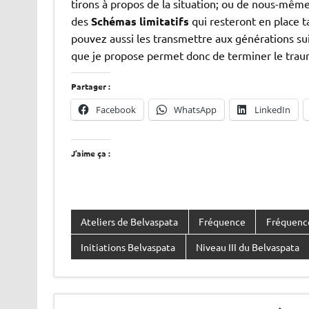
tirons à propos de la situation; ou de nous-mêm
des
Schémas limitatifs
qui resteront en place t
pouvez aussi les transmettre aux générations sui
que je propose permet donc de terminer le traum
Partager :
Facebook
WhatsApp
LinkedIn
J’aime ça :
Ateliers de Belvaspata
Fréquence
Fréquence
Initiations Belvaspata
Niveau III du Belvaspata