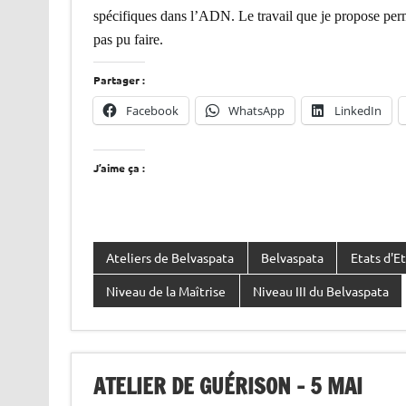
spécifiques dans l’ADN. Le travail que je propose perm
pas pu faire.
Partager :
Facebook
WhatsApp
LinkedIn
J’aime ça :
Ateliers de Belvaspata
Belvaspata
Etats d'E
Niveau de la Maîtrise
Niveau III du Belvaspata
ATELIER DE GUÉRISON – 5 MAI