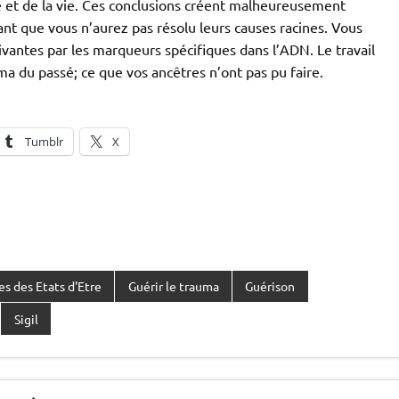
e et de la vie. Ces conclusions créent malheureusement
ant que vous n’aurez pas résolu leurs causes racines. Vous
vantes par les marqueurs spécifiques dans l’ADN. Le travail
a du passé; ce que vos ancêtres n’ont pas pu faire.
Tumblr
X
s des Etats d'Etre
Guérir le trauma
Guérison
Sigil