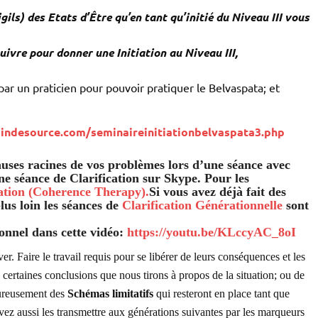
gils) des Etats d’Être qu’en tant qu’initié du Niveau III vous
uivre pour donner une Initiation au Niveau III,
ar un praticien pour pouvoir pratiquer le Belvaspata; et
indesource.com/seminaireinitiationbelvaspata3.php
causes racines de vos problèmes lors d’une séance avec
e séance de Clarification sur Skype. Pour les
cation (Coherence Therapy).
Si vous avez déjà fait des
lus loin les séances de
Clarification Générationnelle
sont
onnel dans cette vidéo:
https://youtu.be/KLccyAC_8oI
r. Faire le travail requis pour se libérer de leurs conséquences et les
a certaines conclusions que nous tirons à propos de la situation; ou de
eureusement des
Schémas limitatifs
qui resteront en place tant que
vez aussi les transmettre aux générations suivantes par les marqueurs