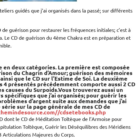
liers guidés que j’ai organisés dans la passé; sur différents
e guérison pour restaurer les fréquences initiales; c’est à
kra. Le CD de guérison du 4ème Chakra est en préparation et
nible.
te en deux catégories. La première est composée
rison du Chagrin d’Amour; guérison des mémoires
ainsi que le CD sur l’Estime de Soi. La deuxième
es 4 présentés précédemment comporte aussi 2 CD
es causes du Surpoids.Vous trouverez aussi un
 spécifiques que j’ai organisés; pour guérir les
 problèmes d’argent suite aux demandes que j’ai
 série sur la page générale de mes CD de
/chemindesource.com//cdsetebooks.php
 dont le CD de Méditation Toltèque de l’Armoise pour
pitulation Toltèque, Guérir les Déséquilibres des Méridiens
13 Articulations Majeures du Corps.