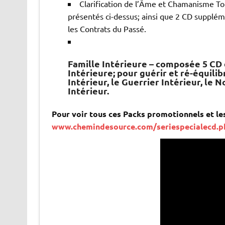
Clarification de l’Âme et Chamanisme T
présentés ci-dessus; ainsi que 2 CD supplé
les Contrats du Passé.
Famille Intérieure – composée 5 CD 
Intérieure; pour guérir et ré-équilibr
Intérieur, le Guerrier Intérieur, le N
Intérieur.
Pour voir tous ces Packs promotionnels et le
www.chemindesource.com/seriespecialecd.p