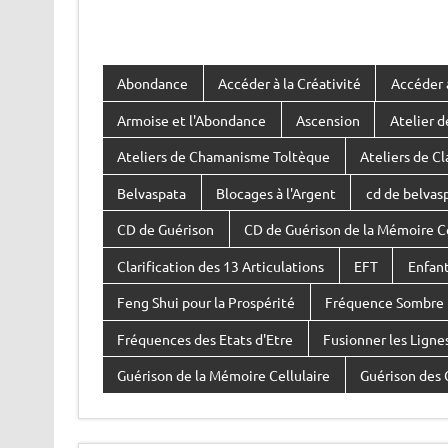
Abondance
Accéder à la Créativité
Accéder à
Armoise et l'Abondance
Ascension
Atelier d
Ateliers de Chamanisme Toltèque
Ateliers de Cl
Belvaspata
Blocages à l'Argent
cd de belvas
CD de Guérison
CD de Guérison de la Mémoire Ce
Clarification des 13 Articulations
EFT
Enfant
Feng Shui pour la Prospérité
Fréquence Sombre
Fréquences des Etats d'Etre
Fusionner les Lign
Guérison de la Mémoire Cellulaire
Guérison des 