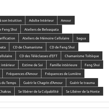
 son Intuition
Adulte Intérieur
Amour
e Feng Shui
Ateliers de Belvaspata
arification
Ateliers de Mémoire Cellulaire
bagua
pata
CD de Chamanisme
CD de Feng Shui
llulaire
CD des Téléclasses d'EFT
Chamanisme Toltèque
 intérieur
Estime de Soi
Famille intérieure
Feng Shui
Fréquences d'Amour
Fréquences de Lumière
es du Temps
Guérir le Chagrin d'Amour
Guérir le trauma
Chakras
Se libérer de la Culpabilité
Se Libérer de la Honte