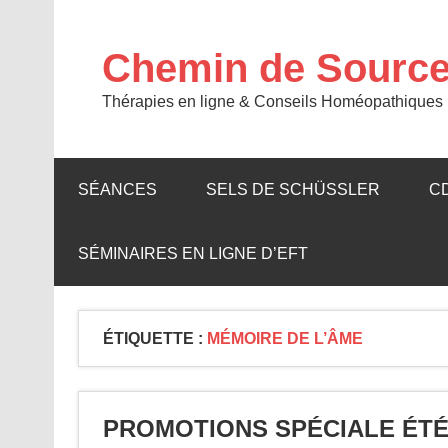
Skip
to
content
Chemin de Sourc
Thérapies en ligne & Conseils Homéopathiques p
SÉANCES
SELS DE SCHÜSSLER
C
SÉMINAIRES EN LIGNE D’EFT
ÉTIQUETTE :
MÉMOIRE DE L’ÂME
PROMOTIONS SPÉCIALE ÉTÉ: 