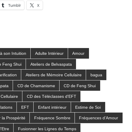
Tumblr
X
à son Intuition
Adulte Intérieur
Amour
de Feng Shui
Ateliers de Belvaspata
rification
Ateliers de Mémoire Cellulaire
bagua
spata
CD de Chamanisme
CD de Feng Shui
Cellulaire
CD des Téléclasses d'EFT
ulations
EFT
Enfant intérieur
Estime de Soi
 la Prospérité
Fréquence Sombre
Fréquences d'Amour
'Etre
Fusionner les Lignes du Temps