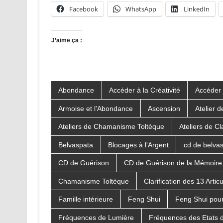
Facebook
WhatsApp
LinkedIn
J’aime ça :
Abondance
Accéder à la Créativité
Accéder 
Armoise et l'Abondance
Ascension
Atelier 
Ateliers de Chamanisme Toltèque
Ateliers de Cla
Belvaspata
Blocages à l'Argent
cd de belva
CD de Guérison
CD de Guérison de la Mémoire 
Chamanisme Toltèque
Clarification des 13 Artic
Famille intérieure
Feng Shui
Feng Shui pour
Fréquences de Lumière
Fréquences des Etats d