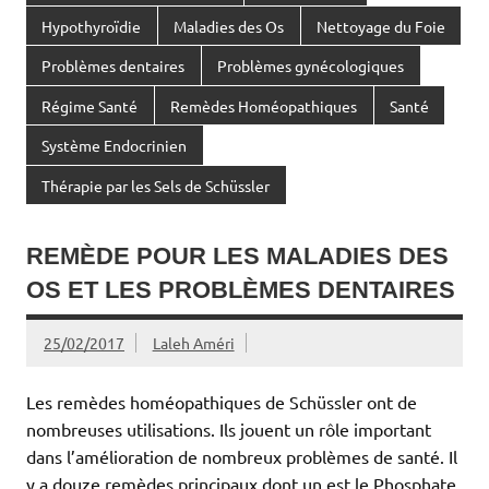
Hypothyroïdie
Maladies des Os
Nettoyage du Foie
Problèmes dentaires
Problèmes gynécologiques
Régime Santé
Remèdes Homéopathiques
Santé
Système Endocrinien
Thérapie par les Sels de Schüssler
REMÈDE POUR LES MALADIES DES
OS ET LES PROBLÈMES DENTAIRES
25/02/2017
Laleh Améri
Les remèdes homéopathiques de Schüssler ont de
nombreuses utilisations. Ils jouent un rôle important
dans l’amélioration de nombreux problèmes de santé. Il
y a douze remèdes principaux dont un est le Phosphate