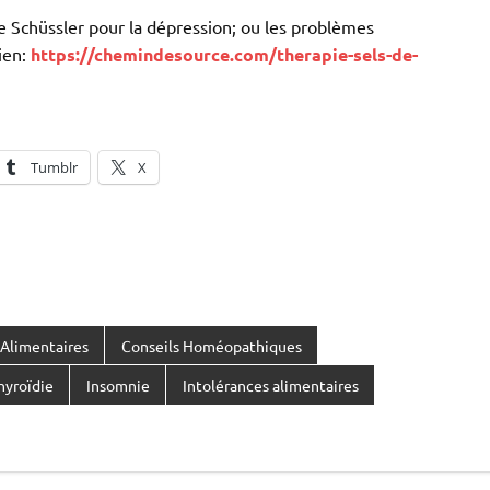
 Schüssler pour la dépression; ou les problèmes
ien:
https://chemindesource.com/therapie-sels-de-
Tumblr
X
Alimentaires
Conseils Homéopathiques
yroïdie
Insomnie
Intolérances alimentaires