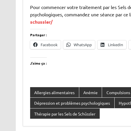
Pour commencer votre traitement par les Sels de
psychologiques, commandez une séance par ce l
schussler/
Partager :
Facebook
WhatsApp
LinkedIn
J’aime ça :
Allergies alimentaires
Anémie
Compulsions 
Dépression et problèmes psychologiques
Hypoth
Thérapie par les Sels de Schüssler