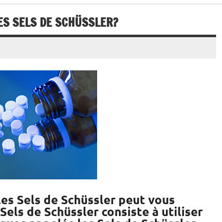
LES SELS DE SCHÜSSLER?
les Sels de Schüssler peut vous
Sels de Schüssler consiste à utiliser