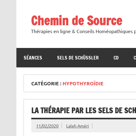
Skip
to
content
Chemin de Source
Thérapies en ligne & Conseils Homéopathiques p
SÉANCES
SELS DE SCHÜSSLER
CD
CATÉGORIE :
HYPOTHYROÏDIE
LA THÉRAPIE PAR LES SELS DE SC
11/02/2020
Laleh Améri