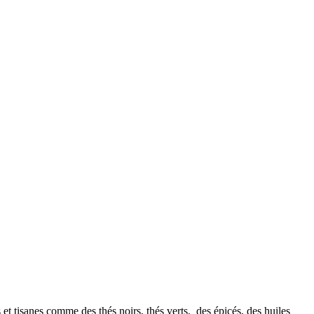
 tisanes comme des thés noirs, thés verts, des épicés, des huiles