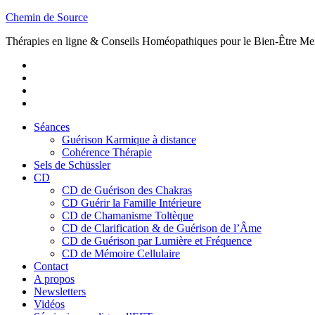
Skip
Chemin de Source
to
Thérapies en ligne & Conseils Homéopathiques pour le Bien-Être Me
content
Youtube
Twitter
Facebook
Vimeo
Séances
Guérison Karmique à distance
Cohérence Thérapie
Sels de Schüssler
CD
CD de Guérison des Chakras
CD Guérir la Famille Intérieure
CD de Chamanisme Toltèque
CD de Clarification & de Guérison de l’Âme
CD de Guérison par Lumière et Fréquence
CD de Mémoire Cellulaire
Contact
A propos
Newsletters
Vidéos