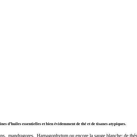
nes d’huiles essentielles et bien évidemment de thé et de tisanes atypiques.
ns, mandragores, Harpagophytum ou encore la sauge blanche; de thés et