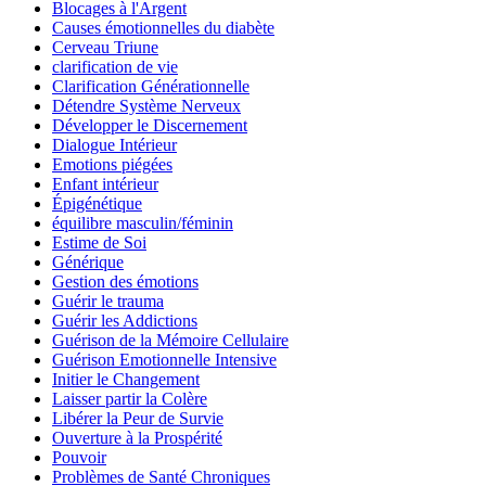
Blocages à l'Argent
Causes émotionnelles du diabète
Cerveau Triune
clarification de vie
Clarification Générationnelle
Détendre Système Nerveux
Développer le Discernement
Dialogue Intérieur
Emotions piégées
Enfant intérieur
Épigénétique
équilibre masculin/féminin
Estime de Soi
Générique
Gestion des émotions
Guérir le trauma
Guérir les Addictions
Guérison de la Mémoire Cellulaire
Guérison Emotionnelle Intensive
Initier le Changement
Laisser partir la Colère
Libérer la Peur de Survie
Ouverture à la Prospérité
Pouvoir
Problèmes de Santé Chroniques