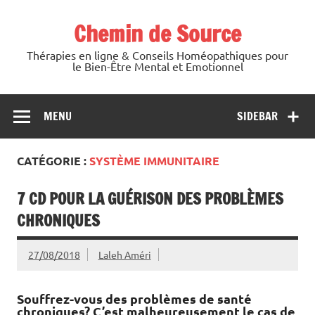
Skip
to
Chemin de Source
content
Thérapies en ligne & Conseils Homéopathiques pour
le Bien-Être Mental et Emotionnel
MENU
SIDEBAR
CATÉGORIE :
SYSTÈME IMMUNITAIRE
7 CD POUR LA GUÉRISON DES PROBLÈMES
CHRONIQUES
27/08/2018
Laleh Améri
Souffrez-vous des problèmes de santé
chroniques? C’est malheureusement le cas de