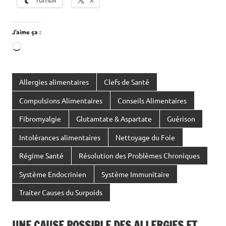
J’aime ça :
Chargement…
Allergies alimentaires
Clefs de Santé
Compulsions Alimentaires
Conseils Alimentaires
Fibromyalgie
Glutamtate & Aspartate
Guérison
Intolérances alimentaires
Nettoyage du Foie
Régime Santé
Résolution des Problèmes Chroniques
Système Endocrinien
Système Immunitaire
Traiter Causes du Surpoids
UNE CAUSE POSSIBLE DES ALLERGIES ET