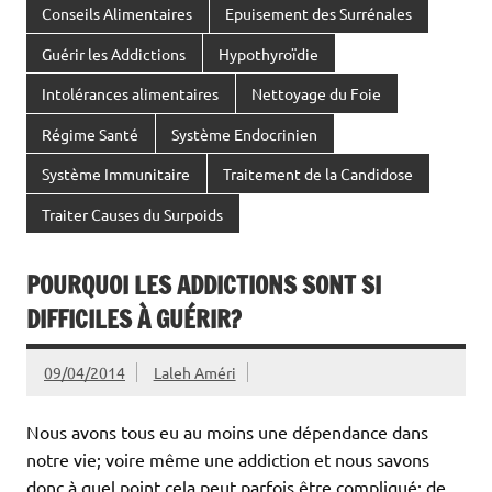
Conseils Alimentaires
Epuisement des Surrénales
Guérir les Addictions
Hypothyroïdie
Intolérances alimentaires
Nettoyage du Foie
Régime Santé
Système Endocrinien
Système Immunitaire
Traitement de la Candidose
Traiter Causes du Surpoids
POURQUOI LES ADDICTIONS SONT SI
DIFFICILES À GUÉRIR?
09/04/2014
Laleh Améri
Nous avons tous eu au moins une dépendance dans
notre vie; voire même une addiction et nous savons
donc à quel point cela peut parfois être compliqué; de