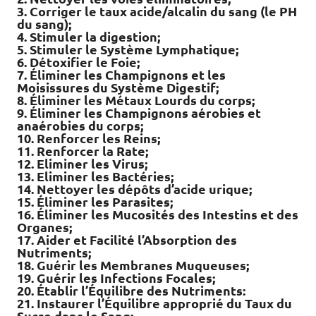
3. Corriger le taux acide/alcalin du sang (le PH
du sang);
4. Stimuler la digestion;
5. Stimuler le Système Lymphatique;
6. Détoxifier le Foie;
7. Éliminer les Champignons et les
Moisissures du Système Digestif;
8. Éliminer les Métaux Lourds du corps;
9. Éliminer les Champignons aérobies et
anaérobies du corps;
10. Renforcer les Reins;
11. Renforcer la Rate;
12. Eliminer les Virus;
13. Eliminer les Bactéries;
14. Nettoyer les dépôts d’acide urique;
15. Éliminer les Parasites;
16. Éliminer les Mucosités des Intestins et des
Organes;
17. Aider et Facilité l’Absorption des
Nutriments;
18. Guérir les Membranes Muqueuses;
19. Guérir les Infections Focales;
20. Établir l’Équilibre des Nutriments:
21. Instaurer l’Équilibre approprié du Taux du
Sucre dans le Sang;