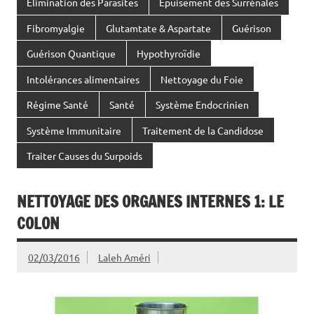
Élimination des Parasites
Epuisement des Surrénales
Fibromyalgie
Glutamtate & Aspartate
Guérison
Guérison Quantique
Hypothyroïdie
Intolérances alimentaires
Nettoyage du Foie
Régime Santé
Santé
Système Endocrinien
Système Immunitaire
Traitement de la Candidose
Traiter Causes du Surpoids
NETTOYAGE DES ORGANES INTERNES 1: LE
COLON
02/03/2016
Laleh Améri